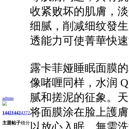
收紧败坏的肌膚，淡
细腻，削减细纹發生
透能力可使菁華快速
露卡菲娅睡眠面膜的
像啫喱同样，水润 
腻和搓泥的征象。天
admin
将面膜涂在脸上護膚
1442
1442
4372
主題
帖子
積分
以放心入眠，無需洗