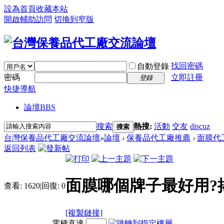
設為首頁
收藏本站
開啟輔助訪問
切換到窄版
找回密碼
自動登錄
密碼
立即註冊
登錄
快捷導航
論壇
BBS
搜索
熱搜:
活動
交友
discuz
搜索
台灣保養品代工廠交流論壇
»
論壇
›
保養品代工廠推薦
›
面膜代
返回列表
面膜哪個牌子最好用?
查看:
1620
|
回復:
0
[複製鏈接]
電梯直達