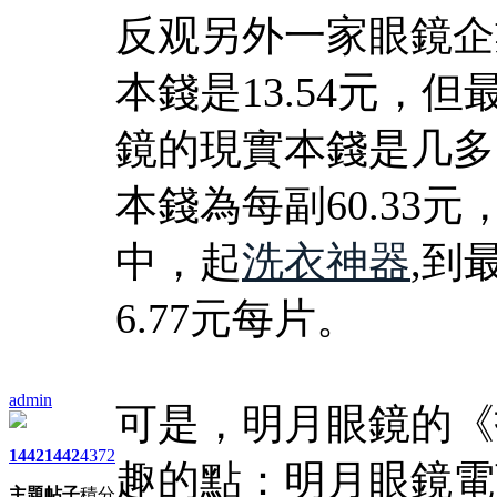
反观另外一家眼鏡企
本錢是13.54元，
鏡的現實本錢是几多
本錢為每副60.33
中，起
洗衣神器
,到
6.77元每片。
admin
可是，明月眼鏡的《
1442
1442
4372
趣的點：明月眼鏡電
主題
帖子
積分