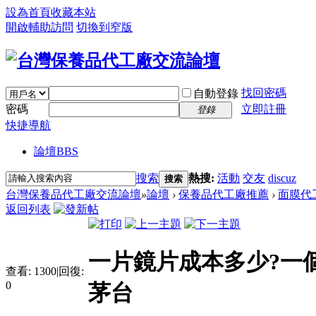
設為首頁
收藏本站
開啟輔助訪問
切換到窄版
找回密碼
自動登錄
密碼
立即註冊
登錄
快捷導航
論壇
BBS
搜索
熱搜:
活動
交友
discuz
搜索
台灣保養品代工廠交流論壇
»
論壇
›
保養品代工廠推薦
›
面膜代
返回列表
一片鏡片成本多少?一
查看:
1300
|
回復:
0
茅台