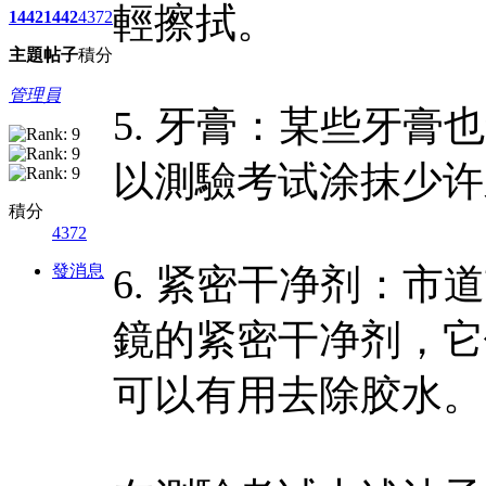
輕擦拭。
1442
1442
4372
主題
帖子
積分
管理員
5. 牙膏：某些牙
以測驗考试涂抹少许
積分
4372
發消息
6. 紧密干净剂：
鏡的紧密干净剂，它
可以有用去除胶水。