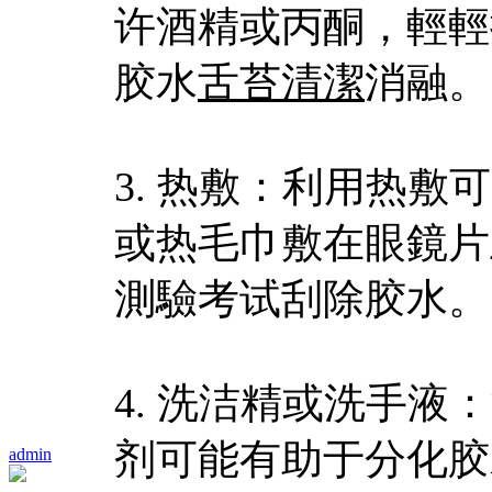
许酒精或丙酮，輕輕
胶水
舌苔清潔
消融。
3. 热敷：利用热
或热毛巾敷在眼鏡片
測驗考试刮除胶水。
4. 洗洁精或洗手
剂可能有助于分化胶
admin