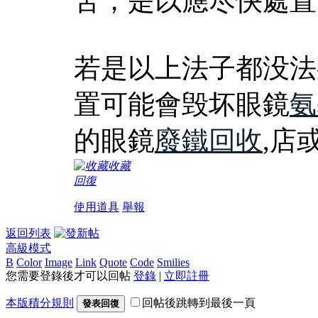
苦，是以應尽快處置
若是以上法子都没法
置可能會毁坏眼鏡
氨
的眼鏡
廢鐵回收
,店
收藏
回復
使用道具
舉報
返回列表
高級模式
B
Color
Image
Link
Quote
Code
Smilies
您需要登錄後才可以回帖
登錄
|
立即註冊
本版積分規則
回帖後跳轉到最後一頁
發表回復