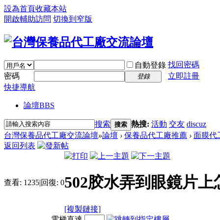
設為首頁
收藏本站
開啟輔助訪問
切換到窄版
找回密碼
自動登錄
密碼
立即註冊
登錄
快捷導航
論壇
BBS
搜索
熱搜:
活動
交友
discuz
搜索
台灣保養品代工廠交流論壇
»
論壇
›
保養品代工廠推薦
›
面膜代
返回列表
502胶水弄到眼鏡片上
查看:
1235
|
回復:
0
[複製鏈接]
電梯直達